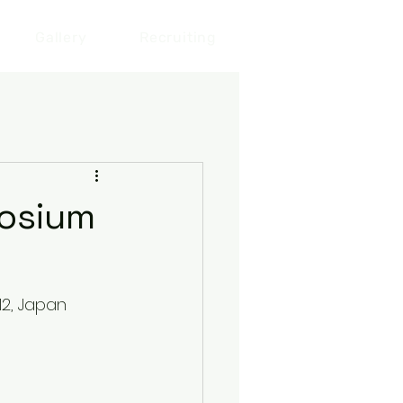
Gallery
Recruiting
posium
12, Japan