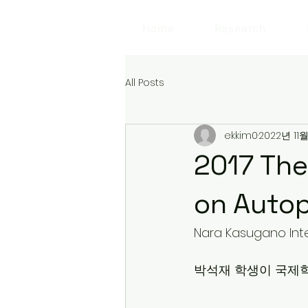
Home
Research
All Posts
ekkim0
2022년 11
2017 The
on Auto
Nara Kasugano Inte
박석재 학생이 국제