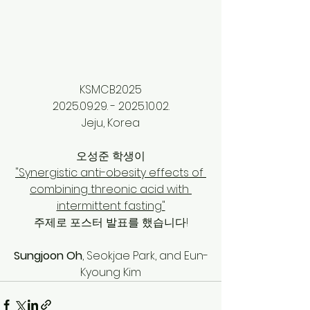
KSMCB2025
2025.09.29. - 2025.10.02.
Jeju, Korea
오성준 학생이
"Synergistic anti-obesity effects of 
combining threonic acid with 
intermittent fasting"
주제로 포스터 발표를 했습니다!
Sungjoon Oh
, Seokjae Park, and Eun-
Kyoung Kim