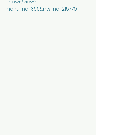
dnews/view?
menu_no=369&nts_no=215779